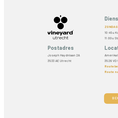
Dien
ZONDAG
10:45u K
11:00u St
Postadres
Loca
Joseph Haydnlaan 2A
Amerikal
3533 AE Utrecht
3526 VD 
Routebe
Route n
BE