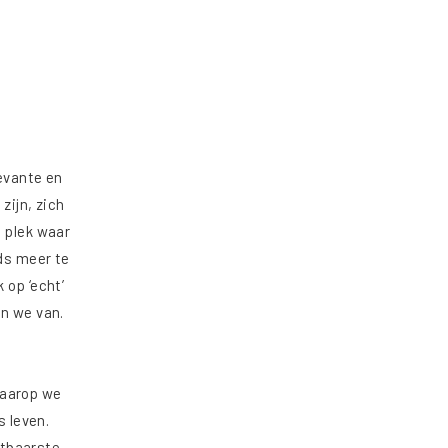
levante en
zijn, zich
n plek waar
ds meer te
 op ‘echt’
en we van.
waarop we
 leven.
stbaarste