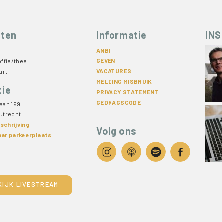
sten
Informatie
IN
ANBI
GEVEN
offie/thee
VACATURES
art
MELDING MISBRUIK
tie
PRIVACY STATEMENT
GEDRAGSCODE
aan 199
Utrecht
schrijving
Volg ons
aar parkeerplaats
KIJK LIVESTREAM