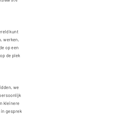
reld kunt
n, werken,
fde op een
op de plek
idden, we
persoonlijk
n kleinere
 in gesprek