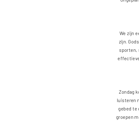
We zijn 
zijn. God
sporten, 
effectiev
Zondag k
luisteren 
gebed te 
groepen me