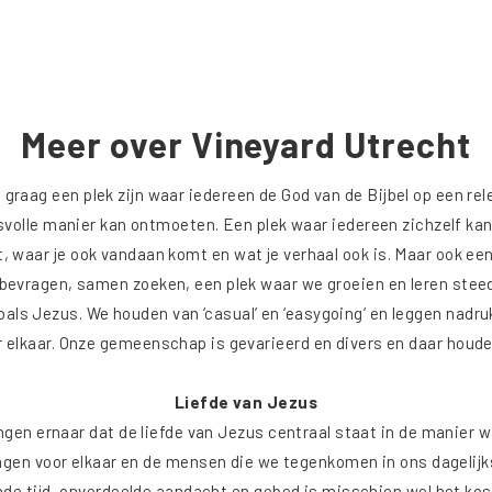
Meer over Vineyard Utrecht
 graag een plek zijn waar iedereen de God van de Bijbel op een re
volle manier kan ontmoeten. Een plek waar iedereen zichzelf kan 
t, waar je ook vandaan komt en wat je verhaal ook is. Maar ook ee
 bevragen, samen zoeken, een plek waar we groeien en leren stee
als Jezus. We houden van ‘casual’ en ‘easygoing’ en leggen nadruk
r elkaar. Onze gemeenschap is gevarieerd en divers en daar houd
Liefde van Jezus
ngen ernaar dat de liefde van Jezus centraal staat in de manier 
agen voor elkaar en de mensen die we tegenkomen in ons dagelijks
de tijd, onverdeelde aandacht en gebed is misschien wel het ko