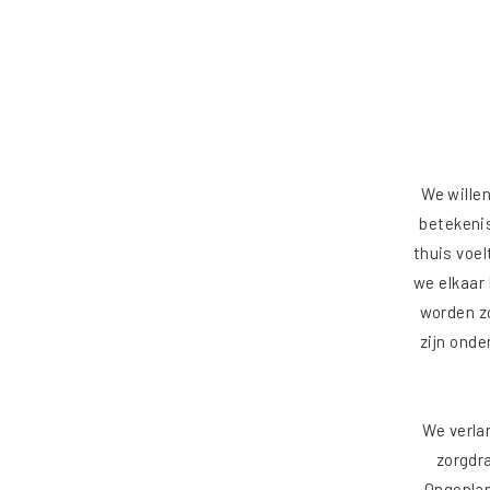
We willen
betekenis
thuis voel
we elkaar
worden zo
zijn onde
We verla
zorgdr
Ongeplan